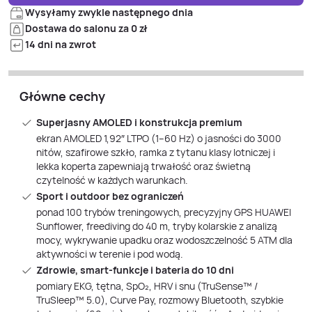
Wysyłamy zwykle następnego dnia
Dostawa do salonu za 0 zł
14 dni na zwrot
Główne cechy
Superjasny AMOLED i konstrukcja premium
ekran AMOLED 1,92″ LTPO (1–60 Hz) o jasności do 3000
nitów, szafirowe szkło, ramka z tytanu klasy lotniczej i
lekka koperta zapewniają trwałość oraz świetną
czytelność w każdych warunkach.
Sport i outdoor bez ograniczeń
ponad 100 trybów treningowych, precyzyjny GPS HUAWEI
Sunflower, freediving do 40 m, tryby kolarskie z analizą
mocy, wykrywanie upadku oraz wodoszczelność 5 ATM dla
aktywności w terenie i pod wodą.
Zdrowie, smart‑funkcje i bateria do 10 dni
pomiary EKG, tętna, SpO₂, HRV i snu (TruSense™ /
TruSleep™ 5.0), Curve Pay, rozmowy Bluetooth, szybkie