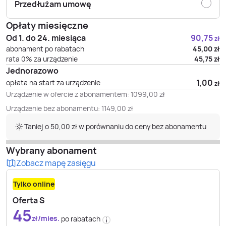
Przedłużam umowę
Opłaty miesięczne
Od 1. do 24. miesiąca
90,75
zł
abonament po rabatach
45,00
zł
rata 0% za urządzenie
45,75
zł
Jednorazowo
1,00
opłata na start za urządzenie
zł
Urządzenie w ofercie z abonamentem:
1099,00
zł
Urządzenie bez abonamentu:
1149,00
zł
Taniej o 50,00 zł w porównaniu do ceny bez abonamentu
Wybrany abonament
Zobacz mapę zasięgu
Tylko online
Oferta S
45
zł/mies.
po rabatach