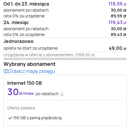
Od 1. do 23. miesiąca
119,59
zł
abonament po rabatach
30,00
zł
rata 0% za urządzenie
89,59
zł
24. miesiąc
119,43
zł
abonament po rabatach
30,00
zł
rata 0% za urządzenie
89,43
zł
Jednorazowo
49,00
opłata na start za urządzenie
zł
Urządzenie w ofercie z abonamentem:
2199,00
zł
Wybrany abonament
Zobacz mapę zasięgu
Internet 150 GB
30
zł/mies.
po rabatach
Oferta zawiera
150 GB z pełną prędkością