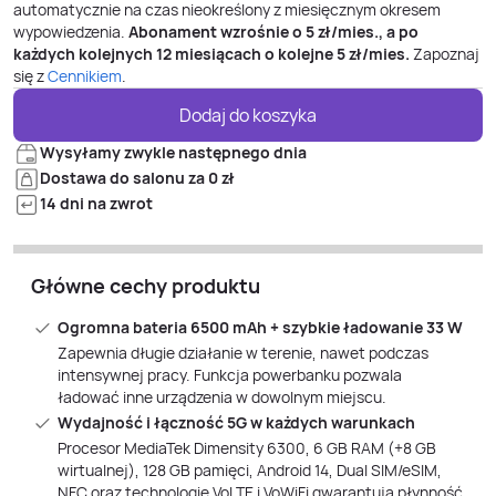
automatycznie na czas nieokreślony z miesięcznym okresem
wypowiedzenia.
Abonament wzrośnie o
5
zł/mies., a po
każdych kolejnych 12 miesiącach o kolejne
5
zł/mies.
Zapoznaj
się z
Cennikiem
.
Dodaj do koszyka
Wysyłamy zwykle następnego dnia
Dostawa do salonu za 0 zł
14 dni na zwrot
Główne cechy produktu
Ogromna bateria 6500 mAh + szybkie ładowanie 33 W
Zapewnia długie działanie w terenie, nawet podczas
intensywnej pracy. Funkcja powerbanku pozwala
ładować inne urządzenia w dowolnym miejscu.
Wydajność i łączność 5G w każdych warunkach
Procesor MediaTek Dimensity 6300, 6 GB RAM (+8 GB
wirtualnej), 128 GB pamięci, Android 14, Dual SIM/eSIM,
NFC oraz technologie VoLTE i VoWiFi gwarantują płynność