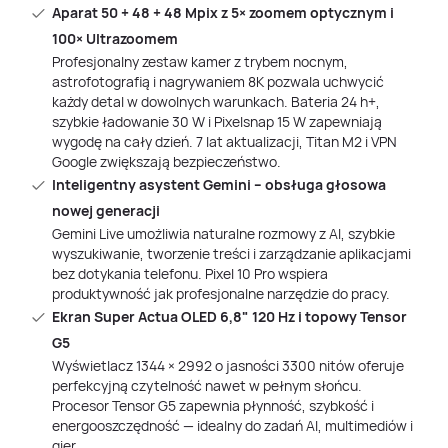
Aparat 50 + 48 + 48 Mpix z 5× zoomem optycznym i
100× Ultrazoomem
Profesjonalny zestaw kamer z trybem nocnym,
astrofotografią i nagrywaniem 8K pozwala uchwycić
każdy detal w dowolnych warunkach. Bateria 24 h+,
szybkie ładowanie 30 W i Pixelsnap 15 W zapewniają
wygodę na cały dzień. 7 lat aktualizacji, Titan M2 i VPN
Google zwiększają bezpieczeństwo.
Inteligentny asystent Gemini – obsługa głosowa
nowej generacji
Gemini Live umożliwia naturalne rozmowy z AI, szybkie
wyszukiwanie, tworzenie treści i zarządzanie aplikacjami
bez dotykania telefonu. Pixel 10 Pro wspiera
produktywność jak profesjonalne narzędzie do pracy.
Ekran Super Actua OLED 6,8" 120 Hz i topowy Tensor
G5
Wyświetlacz 1344 × 2992 o jasności 3300 nitów oferuje
perfekcyjną czytelność nawet w pełnym słońcu.
Procesor Tensor G5 zapewnia płynność, szybkość i
energooszczędność — idealny do zadań AI, multimediów i
gier.