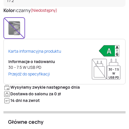
1
/
2
Kolor:
czarny
(Niedostępny)
Karta informacyjna produktu
Informacje o ładowaniu
30 - 7.5
W
USB PD
30 - 7.5
Przejdź do specyfikacji
W
USB PD
Wysyłamy zwykle następnego dnia
Dostawa do salonu za 0 zł
14 dni na zwrot
Główne cechy