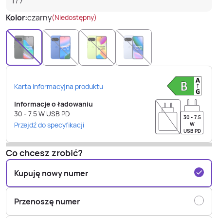
1
/
7
Kolor:
czarny
(Niedostępny)
Karta informacyjna produktu
Informacje o ładowaniu
30 - 7.5
W
USB PD
30 - 7.5
Przejdź do specyfikacji
W
USB PD
Co chcesz zrobić?
Kupuję nowy numer
Przenoszę numer