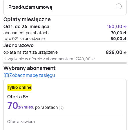
Przedłużam umowę
Opłaty miesięczne
Od 1. do 24. miesiąca
150,00
zł
abonament po rabatach
70,00
zł
rata 0% za urządzenie
80,00
zł
Jednorazowo
829,00
opłata na start za urządzenie
zł
Urządzenie w ofercie z abonamentem:
2749,00
zł
Wybrany abonament
Zobacz mapę zasięgu
Tylko online
Oferta S+
70
zł/mies.
po rabatach
Oferta zawiera