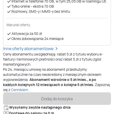
Internet w telefonie 70 GB, w tym 25,05 GB w roamingu UE
Tylko online - ekstra 70 GB
Rozmowy, SMS-y i MMS-y bez limitu
Warunki oferty
Aktywacja za 50 zł
Okres zobowiązania 24 miesiące
Inne oferty abonamentowe
Ceny abonamentu uwzględniają: rabat 5 zł z tytułu wyboru e-
faktury i terminowych płatności oraz rabat 5 zł z tytułu zgód
marketingowych.
Po
24
. miesiącu umowę na abonament przedłużymy
automatycznie na czas nieokreślony z miesięcznym okresem
wypowiedzenia.
Abonament wzrośnie o
5
zł/mies., a po
każdych kolejnych 12 miesiącach o kolejne
5
zł/mies.
Zapoznaj
się z
Cennikiem
.
Dodaj do koszyka
Wysyłamy zwykle następnego dnia
Dostawa do salonu za 0 zł