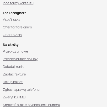
Inne formy kontaktu
For Foreigners
Українська
Offer for foreigners
Offer to Asia
Na skróty
Przedłuż umowę
Przenieś numer do Play
Doładuj konto
Zapłać fakturę
Dokup pakiet
Zgłoś naprawę telefonu
Zweryfikuj IMEI
Sprawdź status przenoszenia numeru