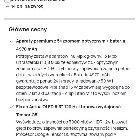
14 dni na zwrot
Główne cechy
Aparaty premium z 5× zoomem optycznym + bateria
4970 mAh
Potrójny zestaw aparatów: 48 Mpix główny, 13 Mpix
ultraszeroki i 10,8 Mpix teleobiektyw z 5× optycznym
zoomem oraz HDR+ i tryb nocny zapewniają zdjęcia pełne
detali w każdych warunkach. Bateria 4970 mAh
gwarantuje ponad 24 h pracy, a ładowanie 30 W i
bezprzewodowe Pixelsnap 15 W zapewniają wygodę na co
dzień. 7 lat aktualizacji + chip Titan M2 to wysoki poziom
bezpieczeństwa.
Ekran Actua OLED 6,3" 120 Hz i topowa wydajność
Tensor G5
Wyświetlacz o jasności do 3000 nitów, HDR i 24‑bitowej
głębi kolorów zapewnia perfekcyjną czytelność i realizm.
Procesor Google Tensor G5 zoptymalizowany pod AI