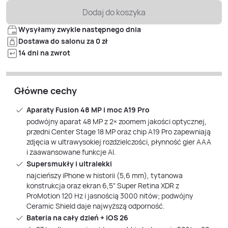
Dodaj do koszyka
Wysyłamy zwykle następnego dnia
Dostawa do salonu za 0 zł
14 dni na zwrot
Główne cechy
Aparaty Fusion 48 MP i moc A19 Pro
podwójny aparat 48 MP z 2× zoomem jakości optycznej,
przedni Center Stage 18 MP oraz chip A19 Pro zapewniają
zdjęcia w ultrawysokiej rozdzielczości, płynność gier AAA
i zaawansowane funkcje AI.
Supersmukły i ultralekki
najcieńszy iPhone w historii (5,6 mm), tytanowa
konstrukcja oraz ekran 6,5" Super Retina XDR z
ProMotion 120 Hz i jasnością 3000 nitów; podwójny
Ceramic Shield daje najwyższą odporność.
Bateria na cały dzień + iOS 26