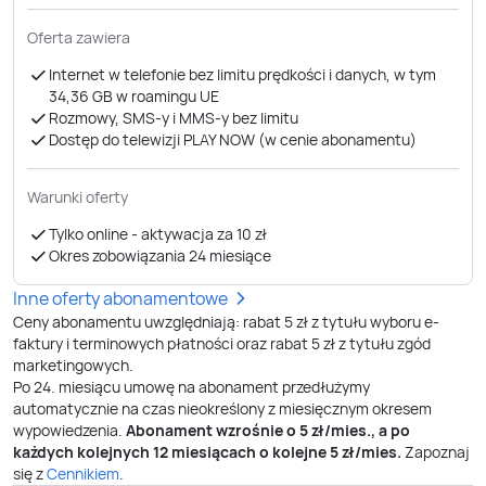
Oferta zawiera
Internet w telefonie bez limitu prędkości i danych, w tym
34,36 GB ​​​​​​​w roamingu UE
Rozmowy, SMS-y i MMS-y bez limitu
Dostęp do telewizji PLAY NOW (w cenie abonamentu)
Warunki oferty
Tylko online - aktywacja za 10 zł
Okres zobowiązania 24 miesiące
Inne oferty abonamentowe
Ceny abonamentu uwzględniają: rabat 5 zł z tytułu wyboru e-
faktury i terminowych płatności oraz rabat 5 zł z tytułu zgód
marketingowych.
Po
24
. miesiącu umowę na abonament przedłużymy
automatycznie na czas nieokreślony z miesięcznym okresem
wypowiedzenia.
Abonament wzrośnie o
5
zł/mies., a po
każdych kolejnych 12 miesiącach o kolejne
5
zł/mies.
Zapoznaj
się z
Cennikiem
.