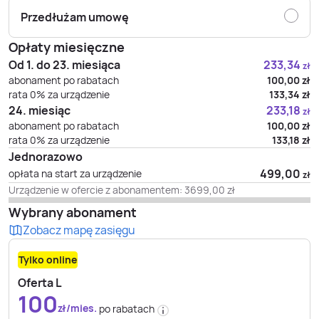
Przedłużam umowę
Opłaty miesięczne
Od 1. do 23. miesiąca
233,34
zł
abonament po rabatach
100,00
zł
rata 0% za urządzenie
133,34
zł
24. miesiąc
233,18
zł
abonament po rabatach
100,00
zł
rata 0% za urządzenie
133,18
zł
Jednorazowo
499,00
opłata na start za urządzenie
zł
Urządzenie w ofercie z abonamentem:
3699,00
zł
Wybrany abonament
Zobacz mapę zasięgu
Tylko online
Oferta L
100
zł/mies.
po rabatach