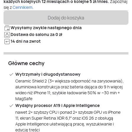
każdych kolejnych 12 miesiącach o kolejne
5
zł/mies.
Zapoznaj
się z
Cennikiem
.
Dodaj do koszyka
Wysyłamy zwykle następnego dnia
Dostawa do salonu za 0 zł
14 dni na zwrot
Główne cechy
Wytrzymały i długodystansowy
Ceramic Shield 2 (3× większa odporność na zarysowania),
aluminiowa konstrukcja oraz bateria dająca do 9 h więcej
wideo niż iPhone 11; szybkie ładowanie 50% w ~30 min +
MagSafe
Wydajny procesor A19 i Apple Intelligence
nawet 2× szybszy CPU i ponad 2× szybsze GPU vs iPhone
11, ekran Super Retina XDR 6,1″ oraz iOS 26 z obsługą
Apple Intelligence ułatwiającą pracę, wyszukiwanie i
edycję treści