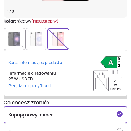
1
/
8
Kolor:
różowy
(Niedostępny)
Karta informacyjna produktu
Informacje o ładowaniu
25
W
USB PD
25
Przejdź do specyfikacji
W
USB PD
Co chcesz zrobić?
Kupuję nowy numer