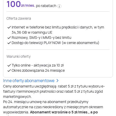
100
zł/mies.
po rabatach
Oferta zawiera
Internet w telefonie bez limitu prędkości i danych, w tym
34,36 GB ​​​​​​​w roamingu UE
Rozmowy, SMS-y i MMS-y bez limitu
Dostęp do telewizji PLAY NOW (w cenie abonamentu)
Warunki oferty
Tylko online - aktywacja za 10 zł
Okres zobowiązania 24 miesiące
Inne oferty abonamentowe
Ceny abonamentu uwzględniają: rabat 5 zł z tytułu wyboru e-
faktury i terminowych płatności oraz rabat 5 zł z tytułu zgód
marketingowych.
Po
24
. miesiącu umowę na abonament przedłużymy
automatycznie na czas nieokreślony z miesięcznym okresem
wypowiedzenia.
Abonament wzrośnie o
5
zł/mies., a po