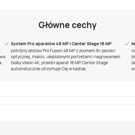
Główne cechy
System Pro aparatów 48 MP i Center Stage 18 MP
M
r
potrójny zestaw Pro Fusion 48 MP z zoomem 8× jakości
n
twa
optycznej, makro, ulepszonymi portretami i nagrywaniem
b
a.
Dolby Vision 4K; przedni aparat 18 MP Center Stage
d
automatycznie utrzymuje Cię w kadrze.
w