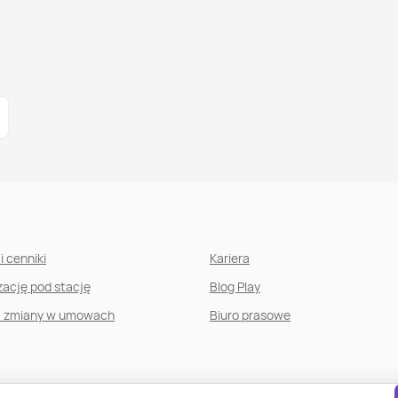
i cenniki
Kariera
izację pod stację
Blog Play
, zmiany w umowach
Biuro prasowe