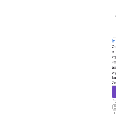
I
Ce
e-
zg
P
au
wy
ka
Za