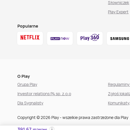
Słowniczek
Play Expert
Popularne
O Play
Grupa Play
Regulaminy 
Investor relations P4 sp. z.o.o
Zgłoś lokal
Dla Sygnalisty
Komunikaty
Copyright © 2026 Play - wszelkie prawa zastrzeżone dla Play
391,67
zł/mies.