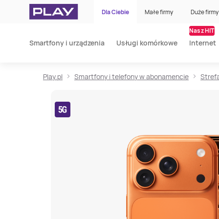
Dla Ciebie
Małe firmy
Duże firmy
Nasz HIT
Smartfony i urządzenia
Usługi komórkowe
Internet
Play.pl
Smartfony i telefony w abonamencie
Stref