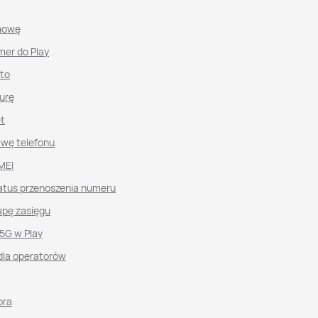
mowę
mer do Play
nto
urę
et
awę telefonu
MEI
atus przenoszenia numeru
pę zasięgu
 5G w Play
dla operatorów
ora