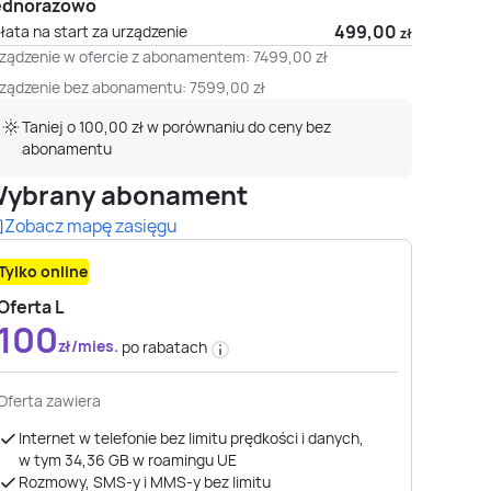
ednorazowo
499,00
łata na start za urządzenie
zł
ządzenie w ofercie z abonamentem:
7499,00
zł
ządzenie bez abonamentu:
7599,00
zł
Taniej o 100,00 zł w porównaniu do ceny bez
abonamentu
ybrany abonament
Zobacz mapę zasięgu
Tylko online
Oferta L
100
zł/mies.
po rabatach
Oferta zawiera
Internet w telefonie bez limitu prędkości i danych,
w tym 34,36 GB ​​​​​​​w roamingu UE
Rozmowy, SMS-y i MMS-y bez limitu