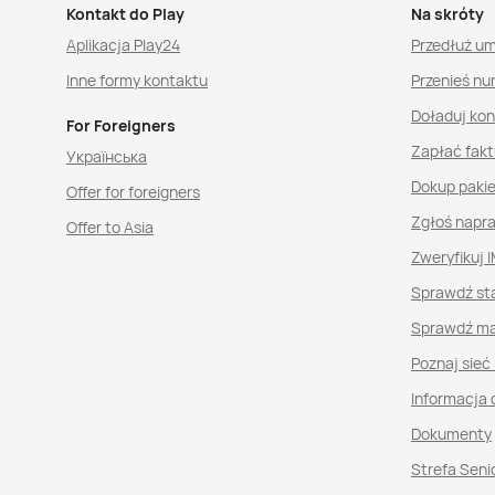
Kontakt do Play
Na skróty
Aplikacja Play24
Przedłuż u
Inne formy kontaktu
Przenieś nu
Doładuj ko
For Foreigners
Zapłać fakt
Українська
Dokup paki
Offer for foreigners
Zgłoś napr
Offer to Asia
Zweryfikuj I
Sprawdź st
Sprawdź ma
Poznaj sieć
Informacja 
Dokumenty
Strefa Seni