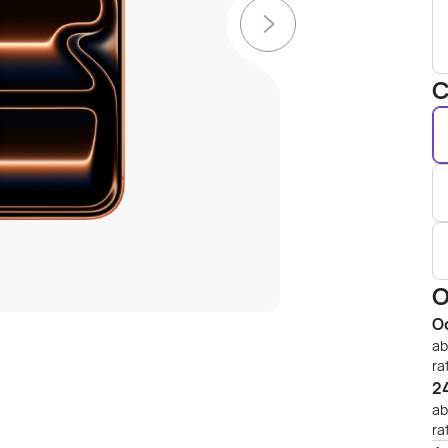
C
O
Od
ab
ra
24
ab
ra