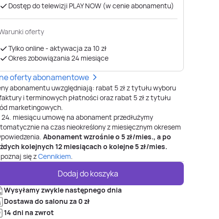
Dostęp do telewizji PLAY NOW (w cenie abonamentu)
Warunki oferty
Tylko online - aktywacja za 10 zł
Okres zobowiązania 24 miesiące
nne oferty abonamentowe
ny abonamentu uwzględniają: rabat 5 zł z tytułu wyboru
faktury i terminowych płatności oraz rabat 5 zł z tytułu
ód marketingowych.
o
24
. miesiącu umowę na abonament przedłużymy
tomatycznie na czas nieokreślony z miesięcznym okresem
powiedzenia.
Abonament wzrośnie o
5
zł/mies., a po
żdych kolejnych 12 miesiącach o kolejne
5
zł/mies.
poznaj się z
Cennikiem
.
Dodaj do koszyka
Wysyłamy zwykle następnego dnia
Dostawa do salonu za 0 zł
14 dni na zwrot