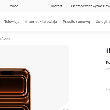
Pomoc
Kontakt
Dlaczego warto wybrać Play
Telewizja
Internet + telewizja
Przedłuż umowę
Usługi i 
a Apple
Ko