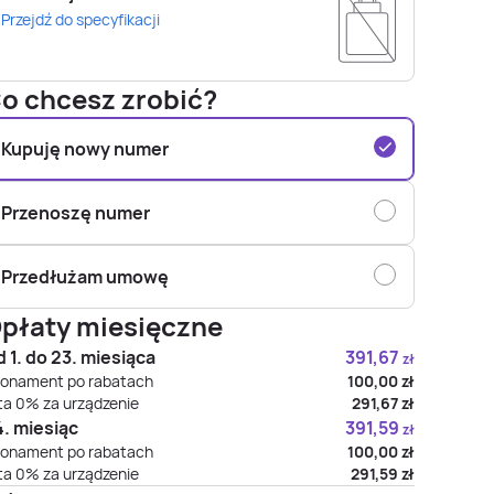
Przejdź do specyfikacji
o chcesz zrobić?
Kupuję nowy numer
Przenoszę numer
Przedłużam umowę
płaty miesięczne
 1. do 23. miesiąca
391,67
zł
onament po rabatach
100,00
zł
ta 0% za urządzenie
291,67
zł
. miesiąc
391,59
zł
onament po rabatach
100,00
zł
ta 0% za urządzenie
291,59
zł