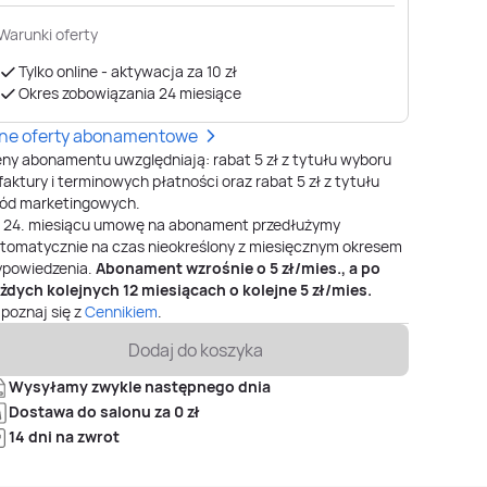
Warunki oferty
Tylko online - aktywacja za 10 zł
Okres zobowiązania 24 miesiące
nne oferty abonamentowe
ny abonamentu uwzględniają: rabat 5 zł z tytułu wyboru
faktury i terminowych płatności oraz rabat 5 zł z tytułu
ód marketingowych.
o
24
. miesiącu umowę na abonament przedłużymy
tomatycznie na czas nieokreślony z miesięcznym okresem
powiedzenia.
Abonament wzrośnie o
5
zł/mies., a po
żdych kolejnych 12 miesiącach o kolejne
5
zł/mies.
poznaj się z
Cennikiem
.
Dodaj do koszyka
Wysyłamy zwykle następnego dnia
Dostawa do salonu za 0 zł
14 dni na zwrot