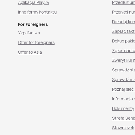
Aplikacja Play24
Przedłuż u
Inne formy kontaktu
Przenieś nu
Doładuj ko
For Foreigners
Zapłać fakt
Українська
Dokup paki
Offer for foreigners
Zgłoś napr
Offer to Asia
Zweryfikuj I
Sprawdź st
Sprawdź ma
Poznaj sieć
Informacja 
Dokumenty
Strefa Seni
Słowniczek