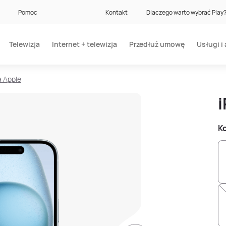
Pomoc
Kontakt
Dlaczego warto wybrać Play
Telewizja
Internet + telewizja
Przedłuż umowę
Usługi i 
a Apple
Ko