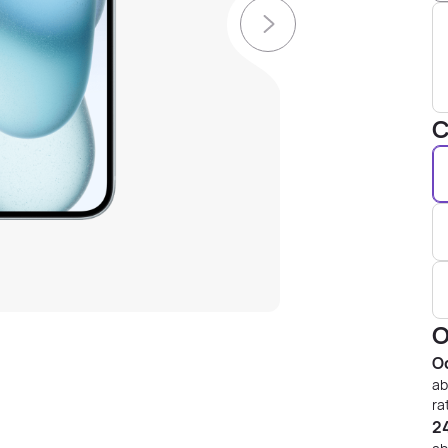
C
O
Od
ab
ra
24