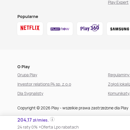
Play Expert
Popularne
O Play
Grupa Play
Regulaminy 
Investor relations P4 sp. z.o.o
Zgłoś lokal
Dla Sygnalisty
Komunikaty
Copyright © 2026 Play - wszelkie prawa zastrzeżone dla Play
204,17
zł/mies.
Polityka prywatności i cookies
Ustawienia plików cookies
24 raty 0% +
Oferta L
po rabatach