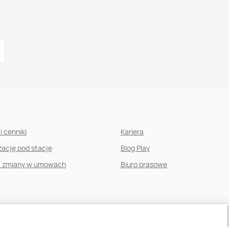
i cenniki
Kariera
izację pod stację
Blog Play
, zmiany w umowach
Biuro prasowe
Regulamin serwisu
Bezpieczeństwo danych
Dostępność