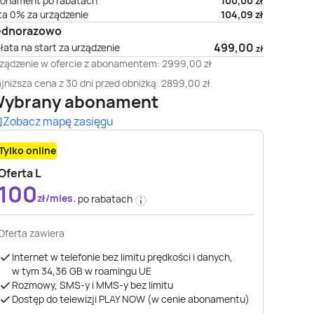
onament po rabatach
100,00
zł
ta 0% za urządzenie
104,09
zł
ednorazowo
499,00
łata na start za urządzenie
zł
ządzenie w ofercie z abonamentem:
2999,00
zł
jniższa cena z 30 dni przed obniżką:
2899,00
zł
ybrany abonament
Zobacz mapę zasięgu
Tylko online
Oferta L
100
zł/mies.
po rabatach
Oferta zawiera
Internet w telefonie bez limitu prędkości i danych,
w tym 34,36 GB ​​​​​​​w roamingu UE
Rozmowy, SMS-y i MMS-y bez limitu
Dostęp do telewizji PLAY NOW (w cenie abonamentu)