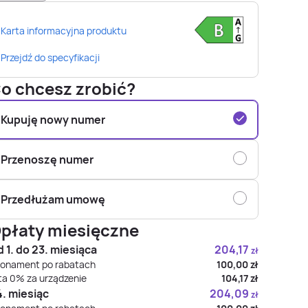
Karta informacyjna produktu
Przejdź do specyfikacji
o chcesz zrobić?
Kupuję nowy numer
Przenoszę numer
Przedłużam umowę
płaty miesięczne
 1. do 23. miesiąca
204,17
zł
onament po rabatach
100,00
zł
ta 0% za urządzenie
104,17
zł
. miesiąc
204,09
zł