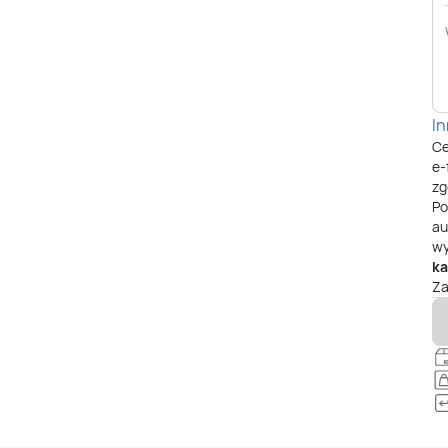
I
Ce
e-
zg
P
au
wy
ka
Za