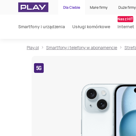
Dla Ciebie
Małe firmy
Duże firmy
Nasz HIT
Smartfony i urządzenia
Usługi komórkowe
Internet
Play.pl
Smartfony i telefony w abonamencie
Stref