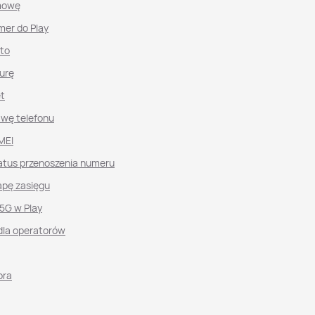
mowę
mer do Play
nto
urę
et
awę telefonu
MEI
atus przenoszenia numeru
pę zasięgu
 5G w Play
dla operatorów
ora