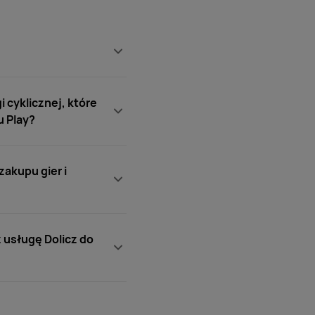
 cyklicznej, które
u Play?
zakupu gier i
z usługę Dolicz do