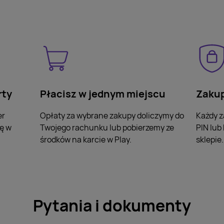
rty
Płacisz w jednym miejscu
Zakup
er
Opłaty za wybrane zakupy doliczymy do
Każdy z
ę w
Twojego rachunku lub pobierzemy ze
PIN lub
środków na karcie w Play.
sklepie.
Pytania i dokumenty