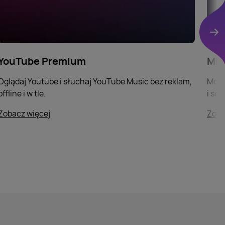
Nas
YouTube Premium
MEG
Oglądaj Youtube i słuchaj YouTube Music bez reklam,
Mobil
offline i w tle.
i ser
Zobacz więcej
Zoba
o YouTube Premium
o ME