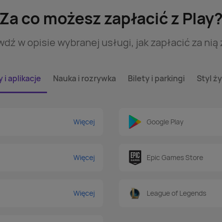
Za co możesz zapłacić z Play
dź w opisie wybranej usługi, jak zapłacić za nią 
 i aplikacje
Nauka i rozrywka
Bilety i parkingi
Styl ży
Więcej
Google Play
Więcej
Epic Games Store
Więcej
League of Legends