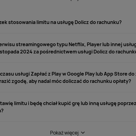
ek stosowania limitu na usługę Dolicz do rachunku?
rwisu streamingowego typu Netflix, Player lub innej usługi
stopada 2024 za pośrednictwem usługi Dolicz do rachunk
zasu usługi Zapłać z Play w Google Play lub App Store do 
yrazić zgodę, aby nadal móc doliczać do rachunku opłaty?
stawię limitu i będę chciał kupić grę lub inną usługę poprze
a?
Pokaż więcej