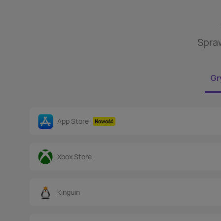
Spraw
Gry
App Store
Nowość
Xbox Store
Kinguin