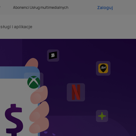
Zaloguj
?
Abonenci Usług multimedialnych
sługi i aplikacje