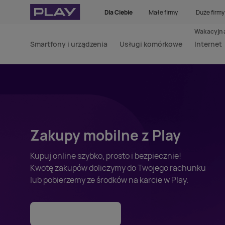
Dla Ciebie
Małe firmy
Duże firmy
Wakacyjna
Smartfony i urządzenia
Usługi komórkowe
Internet
Zakupy mobilne z Play
Kupuj online szybko, prosto i bezpiecznie!
Kwotę zakupów doliczymy do Twojego rachunku
lub pobierzemy ze środków na karcie w Play.
Skorzystaj z usług