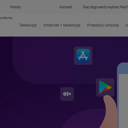
Pomoc
Kontakt
Dlaczego warto wybrać Play
 oferta
Telewizja
Internet + telewizja
Przedłuż umowę
U